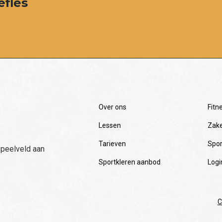
efles
Over ons
Fitn
Lessen
Zake
Tarieven
Spor
speelveld aan
Sportkleren aanbod
Logi
C