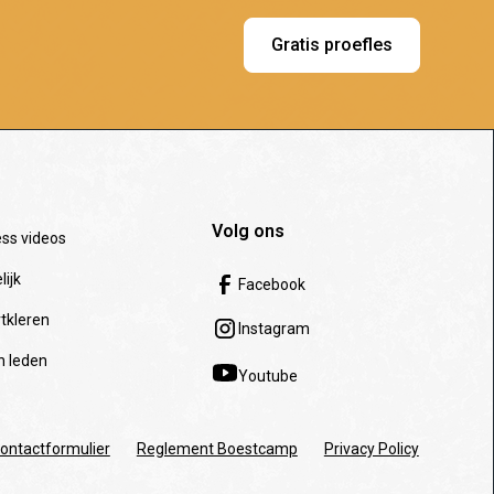
Gratis proefles
Volg ons
ess videos
lijk
Facebook
tkleren
Instagram
n leden
Youtube
ontactformulier
Reglement Boestcamp
Privacy Policy